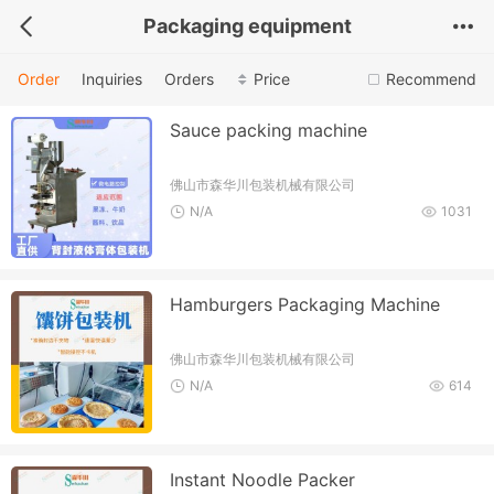
Packaging equipment
Order
Inquiries
Orders
Price
Recommend
Sauce packing machine
佛山市森华川包装机械有限公司
N/A
1031
Hamburgers Packaging Machine
佛山市森华川包装机械有限公司
N/A
614
Instant Noodle Packer