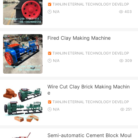
TIANJIN ETERNAL TECHNOLOGY DEVELOP
MENT CO., LTD.
N/A
403
Fired Clay Making Machine
TIANJIN ETERNAL TECHNOLOGY DEVELOP
MENT CO., LTD.
N/A
309
Wire Cut Clay Brick Making Machin
e
TIANJIN ETERNAL TECHNOLOGY DEVELOP
MENT CO., LTD.
N/A
251
Semi-automatic Cement Block Moul