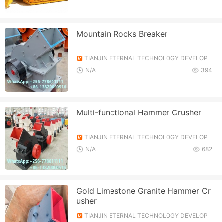
Mountain Rocks Breaker
TIANJIN ETERNAL TECHNOLOGY DEVELOP
MENT CO., LTD.
N/A
394
Multi-functional Hammer Crusher
TIANJIN ETERNAL TECHNOLOGY DEVELOP
MENT CO., LTD.
N/A
682
Gold Limestone Granite Hammer Cr
usher
TIANJIN ETERNAL TECHNOLOGY DEVELOP