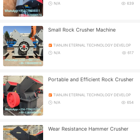
MENT CO., LTD.
N/A
639
Small Rock Crusher Machine
TIANJIN ETERNAL TECHNOLOGY DEVELOP
MENT CO., LTD.
N/A
617
Portable and Efficient Rock Crusher
TIANJIN ETERNAL TECHNOLOGY DEVELOP
MENT CO., LTD.
N/A
654
Wear Resistance Hammer Crusher